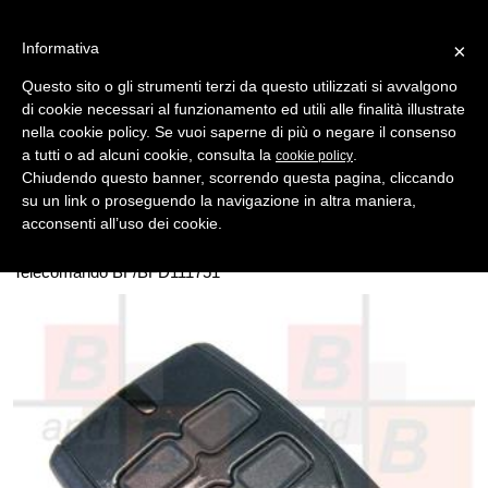
Informativa
×
Questo sito o gli strumenti terzi da questo utilizzati si avvalgono
di cookie necessari al funzionamento ed utili alle finalità illustrate
MENU
CATEGORIE
RICERCA
nella cookie policy. Se vuoi saperne di più o negare il consenso
a tutti o ad alcuni cookie, consulta la
.
cookie policy
Indietro
TELECOMANDI ROLLING CODE > BFT
Chiudendo questo banner, scorrendo questa pagina, cliccando
telecomando bft mitto b rcbo4 12v 4 canali bft 433mhz
su un link o proseguendo la navigazione in altra maniera,
Telecomando cancello BFT MITTO B RCBO4, 4 Canali Di Ultima
acconsenti all’uso dei cookie.
Generazione, Codifica Rolling Code, Frequenza 433,92 Mhz,
Alimentazione 12V, Perfettamente Compatibile Con il Vecchio
Telecomando BF/BFD111751