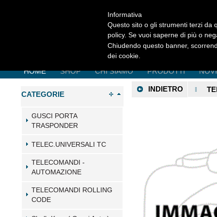
Informativa
Questo sito o gli strumenti terzi da q
policy. Se vuoi saperne di più o neg
Chiudendo questo banner, scorrendo
dei cookie.
HOME
SHOP
CHI SIAMO
PRODOTTI
NOV
INDIETRO
TE
CATEGORIE
GUSCI PORTA
TRASPONDER
TELEC.UNIVERSALI TC
TELECOMANDI -
AUTOMAZIONE
TELECOMANDI ROLLING
CODE