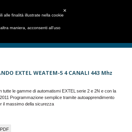
×
alle finalità illustrate nella cookie
ltra maniera, acconsenti all’uso
NDO EXTEL WEATEM-5 4 CANALI 443 Mhz
n tutte le gamme di automatismi EXTEL serie 2 e 2N e con la
011 Programmazione semplice tramite autoapprendimento
r il massimo della sicurezza
 PDF