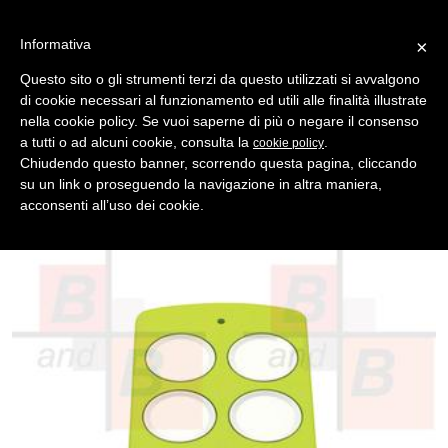
Informativa
×
Questo sito o gli strumenti terzi da questo utilizzati si avvalgono
di cookie necessari al funzionamento ed utili alle finalità illustrate
MENU
CATEGORIE
RICERCA
nella cookie policy. Se vuoi saperne di più o negare il consenso
a tutti o ad alcuni cookie, consulta la
.
cookie policy
Indietro
TELECOMANDI ROLLING CODE > FADINI
Chiudendo questo banner, scorrendo questa pagina, cliccando
telecomando fadini vix 53 verde lime 4 canali 868 mhz
su un link o proseguendo la navigazione in altra maniera,
Telecomando cancello Fadini vix 53, 4 canali,frequenza 838 Mhz,
acconsenti all’uso dei cookie.
colore verde