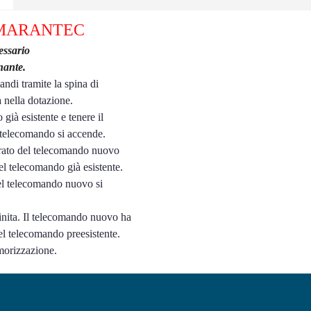
 MARANTEC
essario
nante.
andi tramite la spina di
nella dotazione.
già esistente e tenere il
l telecomando si accende.
derato del telecomando nuovo
el telecomando già esistente.
el telecomando nuovo si
.
nita. Il telecomando nuovo ha
el telecomando preesistente.
morizzazione.