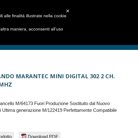
×
alle finalità illustrate nella cookie
ltra maniera, acconsenti all’uso
DO MARANTEC MINI DIGITAL 302 2 CH.
 MHZ
ncello M/64173 Fuori Produzione Sostituito dal Nuovo
 Ultima generazione M/122419 Perfettamente Compatibile
odotto
Download PDF