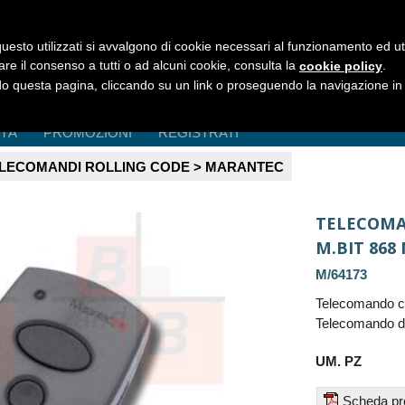
uesto utilizzati si avvalgono di cookie necessari al funzionamento ed utili 
are il consenso a tutti o ad alcuni cookie, consulta la
.
cookie policy
 questa pagina, cliccando su un link o proseguendo la navigazione in a
ITÀ
PROMOZIONI
REGISTRATI
LECOMANDI ROLLING CODE > MARANTEC
TELECOMAN
M.BIT 868
M/64173
Telecomando ca
Telecomando di
UM. PZ
Scheda pr