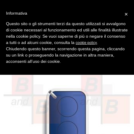
Informativa
×
Questo sito o gli strumenti terzi da questo utilizzati si avvalgono
di cookie necessari al funzionamento ed utili alle finalità illustrate
MENU
CATEGORIE
RICERCA
nella cookie policy. Se vuoi saperne di più o negare il consenso
a tutti o ad alcuni cookie, consulta la
.
cookie policy
Indietro
TELECOMANDI ROLLING CODE > NICE
Chiudendo questo banner, scorrendo questa pagina, cliccando
telecomando nice era inti 2 canali blue 433,92 rollingcode
su un link o proseguendo la navigazione in altra maniera,
Telecomando cancello NICE ERA INTI, 2 canali, rolling code
acconsenti all’uso dei cookie.