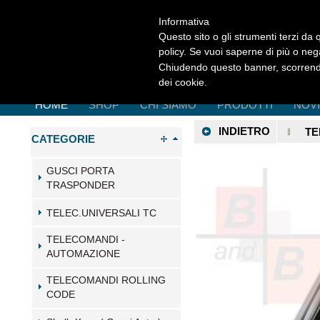
Informativa
Questo sito o gli strumenti terzi da q
policy. Se vuoi saperne di più o neg
Chiudendo questo banner, scorrendo
dei cookie.
HOME
SHOP
CHI SIAMO
PRODOTTI
NOV
INDIETRO
TE
CATEGORIE
GUSCI PORTA
TRASPONDER
TELEC.UNIVERSALI TC
TELECOMANDI -
AUTOMAZIONE
TELECOMANDI ROLLING
CODE