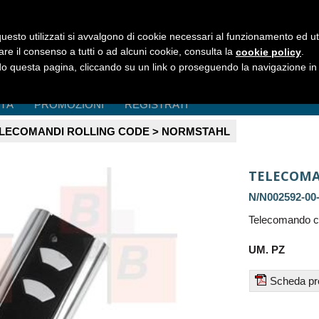
uesto utilizzati si avvalgono di cookie necessari al funzionamento ed utili 
are il consenso a tutti o ad alcuni cookie, consulta la
.
cookie policy
 questa pagina, cliccando su un link o proseguendo la navigazione in a
ITÀ
PROMOZIONI
REGISTRATI
LECOMANDI ROLLING CODE > NORMSTAHL
TELECOMA
N/N002592-00
Telecomando c
UM. PZ
Scheda pr