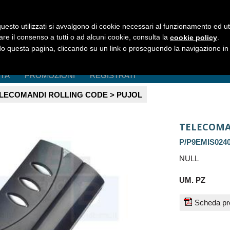
uesto utilizzati si avvalgono di cookie necessari al funzionamento ed utili 
are il consenso a tutti o ad alcuni cookie, consulta la
.
cookie policy
 questa pagina, cliccando su un link o proseguendo la navigazione in a
ITÀ
PROMOZIONI
REGISTRATI
LECOMANDI ROLLING CODE > PUJOL
TELECOMA
P/P9EMIS024
NULL
UM. PZ
Scheda pr