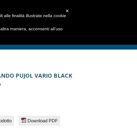
×
alle finalità illustrate nella cookie
ltra maniera, acconsenti all’uso
NDO PUJOL VARIO BLACK
0
odotto
Download PDF