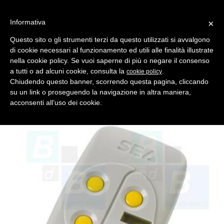
Informativa
×
Questo sito o gli strumenti terzi da questo utilizzati si avvalgono
di cookie necessari al funzionamento ed utili alle finalità illustrate
MENU
CATEGORIE
RICERCA
nella cookie policy. Se vuoi saperne di più o negare il consenso
a tutti o ad alcuni cookie, consulta la
.
cookie policy
Indietro
TELECOMANDI ROLLING CODE > SEA
Chiudendo questo banner, scorrendo questa pagina, cliccando
telecomando sea head 868 rolling code 4 canali
su un link o proseguendo la navigazione in altra maniera,
Telecomando cancello SEA HEAD 868, 4 canali, rolling code
acconsenti all’uso dei cookie.