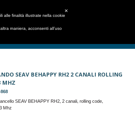
×
alle finalità illustrate nella cookie
ltra maniera, acconsenti all’uso
NDO SEAV BEHAPPY RH2 2 CANALI ROLLING
3 MHZ
868
ancello SEAV BEHAPPY RH2, 2 canali, rolling code,
.3 Mhz