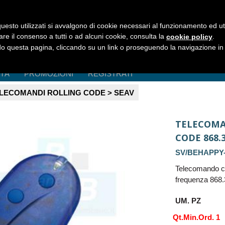
uesto utilizzati si avvalgono di cookie necessari al funzionamento ed utili 
are il consenso a tutti o ad alcuni cookie, consulta la
.
cookie policy
 questa pagina, cliccando su un link o proseguendo la navigazione in a
ITÀ
PROMOZIONI
REGISTRATI
LECOMANDI ROLLING CODE > SEAV
TELECOMA
CODE 868.
SV/BEHAPPY-
Telecomando c
frequenza 868
UM. PZ
Qt.Min.Ord. 1