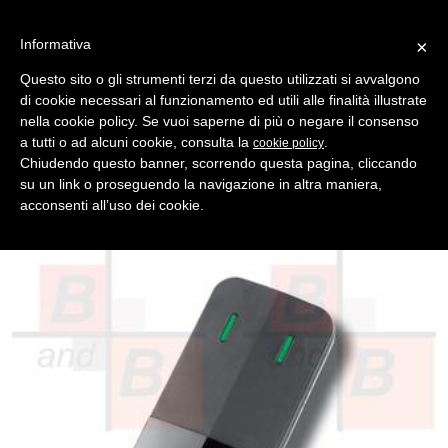
Informativa
×
Questo sito o gli strumenti terzi da questo utilizzati si avvalgono
di cookie necessari al funzionamento ed utili alle finalità illustrate
MENU
CATEGORIE
RICERCA
nella cookie policy. Se vuoi saperne di più o negare il consenso
a tutti o ad alcuni cookie, consulta la
.
cookie policy
Indietro
TELECOMANDI ROLLING CODE > TELCOMA
Chiudendo questo banner, scorrendo questa pagina, cliccando
telecomando telcoma tx fm402 e 2 canali freq. 433.92 mhz
su un link o proseguendo la navigazione in altra maniera,
Telecomando cancello TELCOMA TX FM402 E di Ultima
acconsenti all’uso dei cookie.
Generazione, Perfettamente Compatibile Con il Modello T/FM402