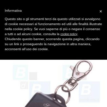
Informativa
×
Questo sito o gli strumenti terzi da questo utilizzati si avvalgono
di cookie necessari al funzionamento ed utili alle finalità illustrate
MENU
CATEGORIE
RICERCA
nella cookie policy. Se vuoi saperne di più o negare il consenso
a tutti o ad alcuni cookie, consulta la
.
cookie policy
Indietro
Chiudendo questo banner, scorrendo questa pagina, cliccando
su un link o proseguendo la navigazione in altra maniera,
TELECOMANDI - AUTOMAZIONE > TELECOMANDI COMPATIBILI
acconsenti all’uso dei cookie.
telecomando tx 2 canali 433.92 mhz