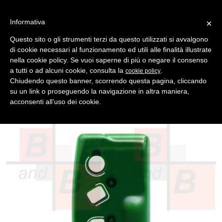
Informativa
×
Questo sito o gli strumenti terzi da questo utilizzati si avvalgono
di cookie necessari al funzionamento ed utili alle finalità illustrate
MENU
CATEGORIE
RICERCA
nella cookie policy. Se vuoi saperne di più o negare il consenso
a tutti o ad alcuni cookie, consulta la
.
cookie policy
Indietro
Chiudendo questo banner, scorrendo questa pagina, cliccando
su un link o proseguendo la navigazione in altra maniera,
TELECOMANDI - AUTOMAZIONE > TELECOMANDI COMPATIBILI
acconsenti all’uso dei cookie.
telecomando tx 2 canali bad 433 mhz colore green